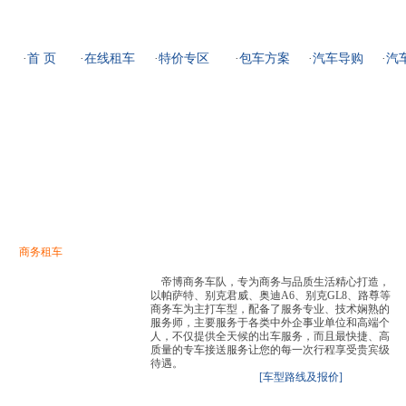
·
首 页
·
在线租车
·
特价专区
·
包车方案
·
汽车导购
·
汽
租车手续
|
服务范围
|
服务团队
|
增值服务
|
合作商户
|
成功案例
| 租车热线：025-
商务租车
旅游租车
接送租车
临时租车
帝博商务车队，专为商务与品质生活精心打造，
以帕萨特、别克君威、奥迪A6、别克GL8、路尊等
商务车为主打车型，配备了服务专业、技术娴熟的
服务师，主要服务于各类中外企事业单位和高端个
人，不仅提供全天候的出车服务，而且最快捷、高
质量的专车接送服务让您的每一次行程享受贵宾级
待遇。
[车型路线及报价]