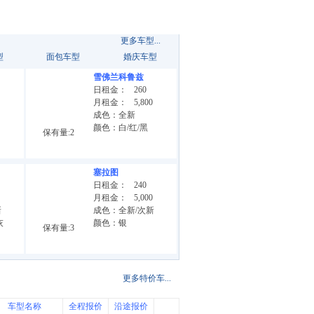
更多车型...
型
面包车型
婚庆车型
雪佛兰科鲁兹
日租金：
260
月租金：
5,800
成色：全新
颜色：白/红/黑
保有量:2
塞拉图
日租金：
240
月租金：
5,000
新
成色：全新/次新
灰
颜色：银
保有量:3
更多特价车...
车型名称
全程报价
沿途报价