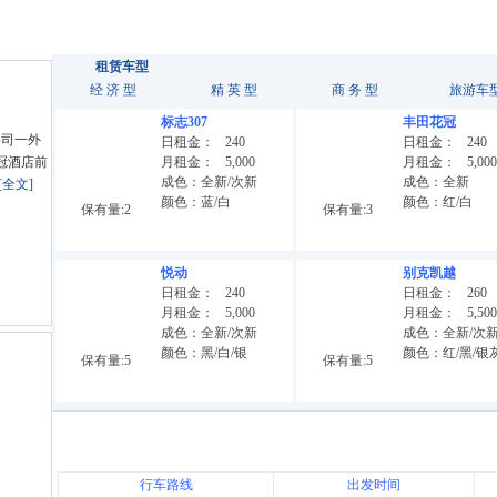
租赁车型
经 济 型
精 英 型
商 务 型
旅游车
标志307
丰田花冠
s公司一外
日租金：
240
日租金：
240
冠酒店前
月租金：
5,000
月租金：
5,000
成色：全新/次新
成色：全新
[全文]
颜色：蓝/白
颜色：红/白
保有量:2
保有量:3
悦动
别克凯越
日租金：
240
日租金：
260
月租金：
5,000
月租金：
5,500
成色：全新/次新
成色：全新/次
颜色：黑/白/银
颜色：红/黑/银
保有量:5
保有量:5
行车路线
出发时间