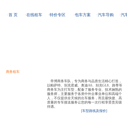
·
首 页
·
在线租车
·
特价专区
·
包车方案
·
汽车导购
·
汽
租车手续
|
服务范围
|
服务团队
|
增值服务
|
合作商户
|
成功案例
| 租车热线：025-
商务租车
旅游租车
接送租车
临时租车
帝博商务车队，专为商务与品质生活精心打造，
以帕萨特、别克君威、奥迪A6、别克GL8、路尊等
商务车为主打车型，配备了服务专业、技术娴熟的
服务师，主要服务于各类中外企事业单位和高端个
人，不仅提供全天候的出车服务，而且最快捷、高
质量的专车接送服务让您的每一次行程享受贵宾级
待遇。
[车型路线及报价]