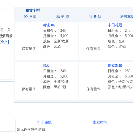
租赁车型
经 济 型
精 英 型
商 务 型
旅游车
标志307
丰田花冠
s公司一外
日租金：
240
日租金：
240
冠酒店前
月租金：
5,000
月租金：
5,000
成色：全新/次新
成色：全新
[全文]
颜色：蓝/白
颜色：红/白
保有量:2
保有量:3
悦动
别克凯越
日租金：
240
日租金：
260
月租金：
5,000
月租金：
5,500
成色：全新/次新
成色：全新/次
颜色：黑/白/银
颜色：红/黑/银
保有量:5
保有量:5
行车路线
出发时间
暂无任何特价信息