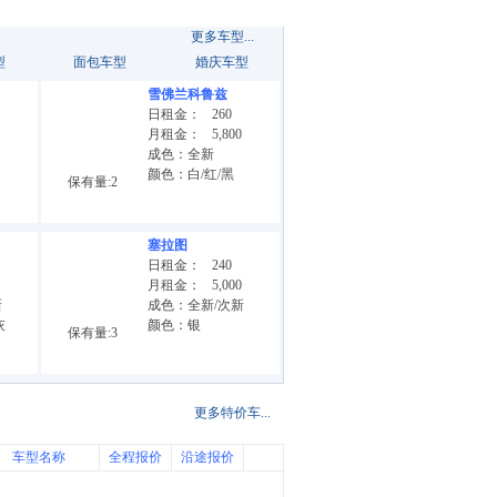
更多车型...
型
面包车型
婚庆车型
雪佛兰科鲁兹
日租金：
260
月租金：
5,800
成色：全新
颜色：白/红/黑
保有量:2
塞拉图
日租金：
240
月租金：
5,000
新
成色：全新/次新
灰
颜色：银
保有量:3
更多特价车...
车型名称
全程报价
沿途报价