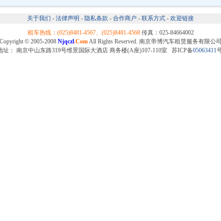
关于我们
-
法律声明
-
隐私条款
-
合作商户
-
联系方式
-
欢迎链接
租车热线：(025)8481-4567、(025)8481-4568
传真：025-84664002
Copyright © 2005-2008
Njqczl
.Com
All Rights Reserved. 南京帝博汽车租赁服务有限公
地址： 南京中山东路319号维景国际大酒店 商务楼(A座)107-110室 苏ICP备
05063411