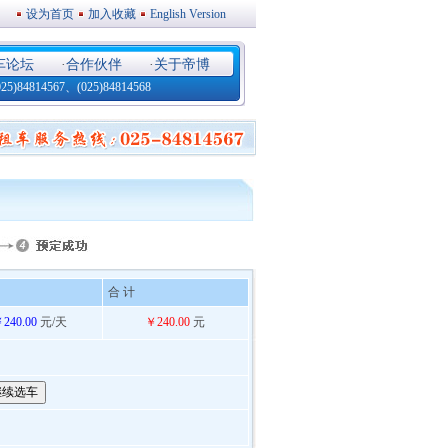
设为首页
加入收藏
English Version
车论坛
·
合作伙伴
·
关于帝博
4814567、(025)84814568
合 计
240.00
元/天
￥240.00
元