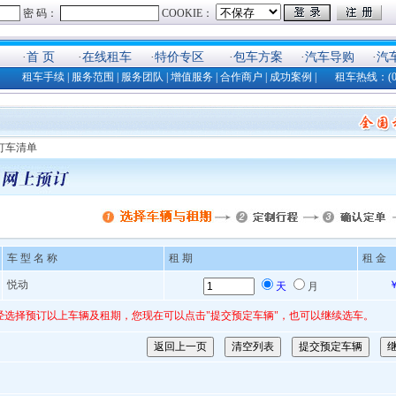
·
首 页
·
在线租车
·
特价专区
·
包车方案
·
汽车导购
·
汽
租车手续
|
服务范围
|
服务团队
|
增值服务
|
合作商户
|
成功案例
| 租车热线：(025)8
 订车清单
车 型 名 称
租 期
租 金
悦动
￥
天
月
经选择预订以上车辆及租期，您现在可以点击"提交预定车辆"，也可以继续选车。