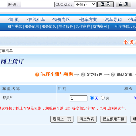
·
首 页
·
在线租车
·
特价专区
·
包车方案
·
汽车导购
·
汽
租车手续
|
服务范围
|
服务团队
|
增值服务
|
合作商户
|
成功案例
| 租车热线：(025)8
 订车清单
车 型 名 称
租 期
租 金
都灵V
￥
天
月
经选择预订以上车辆及租期，您现在可以点击"提交预定车辆"，也可以继续选车。