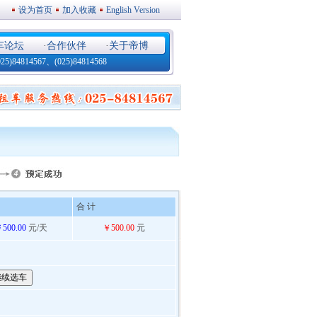
设为首页
加入收藏
English Version
车论坛
·
合作伙伴
·
关于帝博
4814567、(025)84814568
合 计
500.00
元/天
￥500.00
元