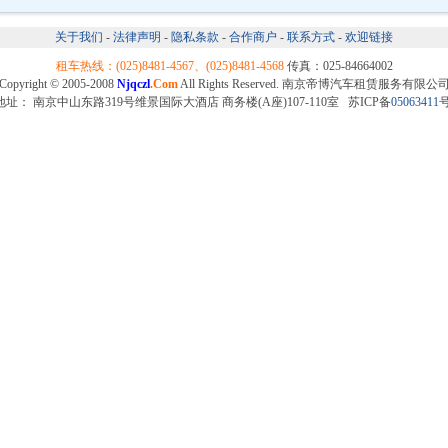
关于我们
-
法律声明
-
隐私条款
-
合作商户
-
联系方式
-
欢迎链接
租车热线：(025)8481-4567、(025)8481-4568
传真：025-84664002
Copyright © 2005-2008
Njqczl
.Com
All Rights Reserved. 南京帝博汽车租赁服务有限公
地址： 南京中山东路319号维景国际大酒店 商务楼(A座)107-110室 苏ICP备
05063411