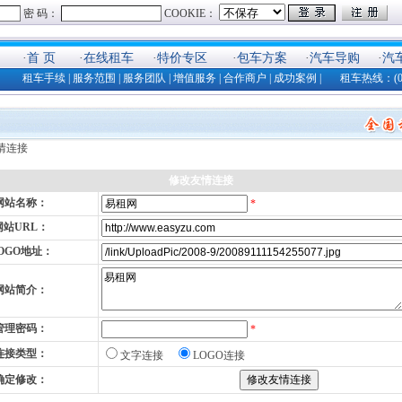
·
首 页
·
在线租车
·
特价专区
·
包车方案
·
汽车导购
·
汽
租车手续
|
服务范围
|
服务团队
|
增值服务
|
合作商户
|
成功案例
| 租车热线：(025)8
情连接
修改友情连接
网站名称：
*
网站URL：
OGO地址：
网站简介：
管理密码：
*
连接类型：
文字连接
LOGO连接
确定修改：