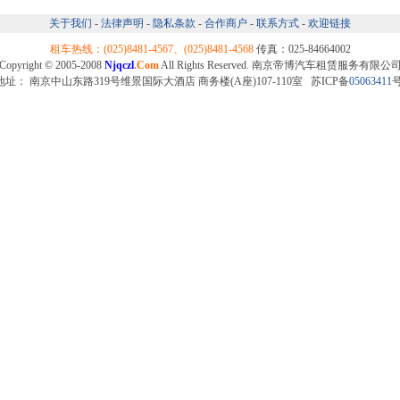
关于我们
-
法律声明
-
隐私条款
-
合作商户
-
联系方式
-
欢迎链接
租车热线：(025)8481-4567、(025)8481-4568
传真：025-84664002
Copyright © 2005-2008
Njqczl
.Com
All Rights Reserved. 南京帝博汽车租赁服务有限公
地址： 南京中山东路319号维景国际大酒店 商务楼(A座)107-110室 苏ICP备
05063411