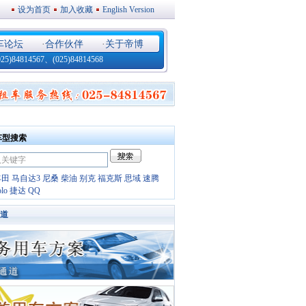
设为首页
加入收藏
English Version
车论坛
·
合作伙伴
·
关于帝博
4814567、(025)84814568
车型搜索
丰田
马自达3
尼桑
柴油
别克
福克斯
思域
速腾
olo
捷达
QQ
道