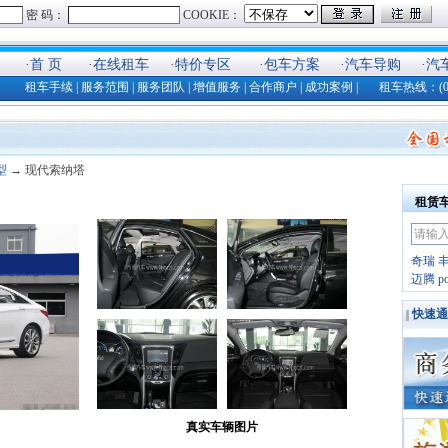
·
首 页
·
在线租车
·
特价专区
·
包车方案
·
汽车导购
·
汽
租车手续
|
服务范围
|
服务团队
|
增值服务
|
合作商户
|
成功案例
| 租车热线：(025)8
型
→ 现代索纳塔
租赁
奇瑞
迈腾
p
快速通
真实车辆图片