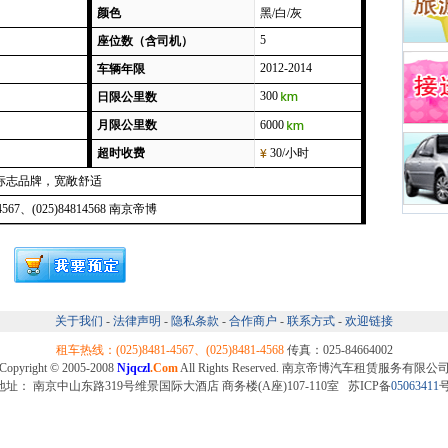
颜色
黑/白/灰
5
座位数（含司机）
2012-2014
车辆年限
300
日限公里数
月限公里数
6000
超时收费
30/小时
标志品牌，宽敞舒适
14567、(025)84814568 南京帝博
关于我们
-
法律声明
-
隐私条款
-
合作商户
-
联系方式
-
欢迎链接
租车热线：(025)8481-4567、(025)8481-4568
传真：025-84664002
Copyright © 2005-2008
Njqczl
.Com
All Rights Reserved. 南京帝博汽车租赁服务有限公
地址： 南京中山东路319号维景国际大酒店 商务楼(A座)107-110室 苏ICP备
05063411