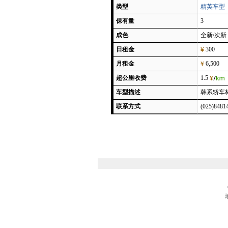
类型
精英车型
保有量
3
成色
全新/次新
日租金
300
月租金
6,500
超公里收费
1.5
车型描述
韩系轿车
联系方式
(025)848