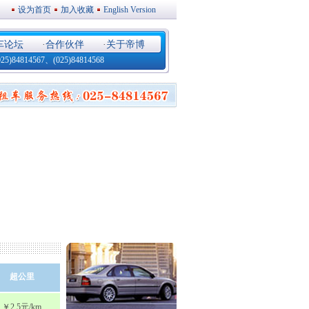
设为首页
加入收藏
English Version
车论坛
·
合作伙伴
·
关于帝博
4814567、(025)84814568
超公里
￥2.5元/km