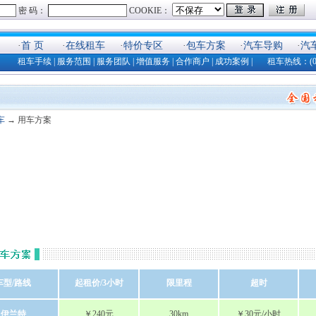
·
首 页
·
在线租车
·
特价专区
·
包车方案
·
汽车导购
·
汽
租车手续
|
服务范围
|
服务团队
|
增值服务
|
合作商户
|
成功案例
| 租车热线：(025)8
车
→ 用车方案
车型/路线
起租价/3小时
限里程
超时
伊兰特
￥240元
30km
￥30元/小时