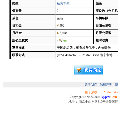
类型
精英车型
颜色
保有量
2
座位数（含司机
成色
全新
车辆年限
日租金
400
日限公里数
月租金
7,800
月限公里数
超公里收费
2
超时收费
车型描述
美国老品牌，车身线条优美，内饰豪华
联系方式
(025)84814567、(025)84814568 南京帝博
关于我们
-
法律声明
-
隐
租车热线：(025)8481-456
Copyright © 2005-2008
Njqczl
.Com
地址： 南京中山东路319号维景国际大酒