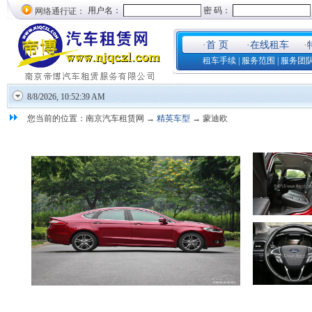
网络通行证：
·
首 页
·
在线租车
·
租车手续
|
服务范围
|
服务团
8/8/2026, 10:52:39 AM
您当前的位置：南京汽车租赁网 →
精英车型
→ 蒙迪欧
蒙迪欧 2L