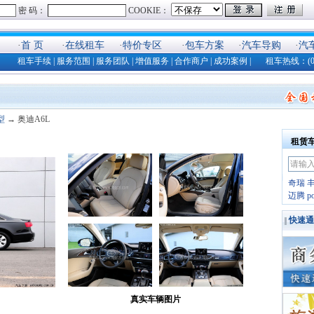
·
首 页
·
在线租车
·
特价专区
·
包车方案
·
汽车导购
·
汽
租车手续
|
服务范围
|
服务团队
|
增值服务
|
合作商户
|
成功案例
| 租车热线：(025)8
型
→ 奥迪A6L
租赁
奇瑞
迈腾
p
快速通
真实车辆图片