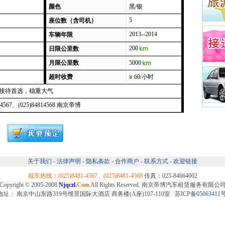
颜色
黑/银
5
座位数（含司机）
2013--2014
车辆年限
200
日限公里数
月限公里数
5000
超时收费
60/小时
接待首选，稳重大气
814567、(025)84814568 南京帝博
关于我们
-
法律声明
-
隐私条款
-
合作商户
-
联系方式
-
欢迎链接
租车热线：(025)8481-4567、(025)8481-4568
传真：025-84664002
Copyright © 2005-2008
Njqczl
.Com
All Rights Reserved. 南京帝博汽车租赁服务有限公
地址： 南京中山东路319号维景国际大酒店 商务楼(A座)107-110室 苏ICP备
05063411