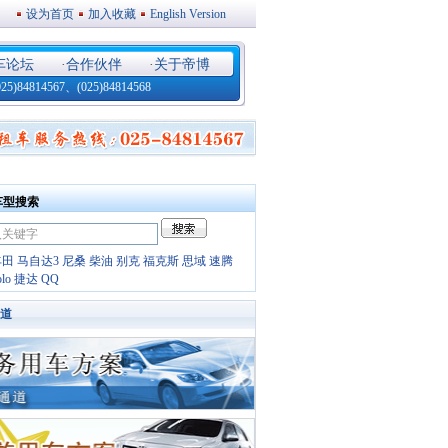
设为首页
加入收藏
English Version
车论坛
·
合作伙伴
·
关于帝博
4814567、(025)84814568
车型搜索
丰田
马自达3
尼桑
柴油
别克
福克斯
思域
速腾
olo
捷达
QQ
道