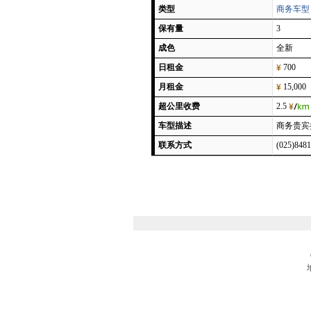
类型
商务车型
保有量
3
成色
全新
日租金
700
月租金
15,000
超公里收费
2.5
车型描述
商务贵宾
联系方式
(025)84