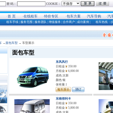
·
首 页
·
在线租车
·
特价专区
·
包车方案
·
汽车导购
·
汽
租车手续
|
服务范围
|
服务团队
|
增值服务
|
合作商户
|
成功案例
| 租车热线：(025)8
车
→
面包车型
→ 车型展示
面包车型
东风风行
日租金:
350.00
月租金:
6,000.00
成色:次新
颜色:银
保有量:1
东南得利卡
日租金:
350.00
月租金:
5,800.00
成色:次新