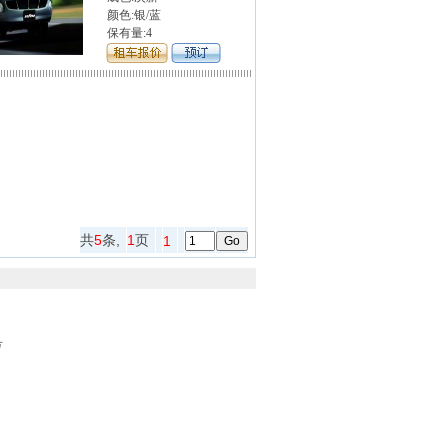
颜色:银/蓝
保有量:4
共
5
条,
1
页
1
司
号