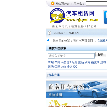
网络通行证：
8/6/2026, 10:59:41 AM
您当前的位置：南京汽车租赁网 →
在线租
租赁车型搜索
奇瑞
丰田
马自达3
尼桑
柴油
别克
福克斯
思域
速腾
迈腾
polo
捷达
QQ
包车方案