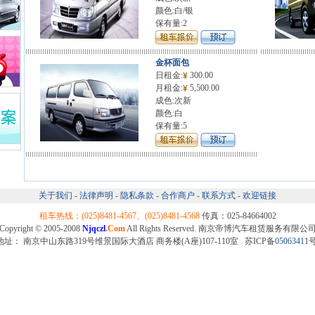
颜色:白/银
保有量:2
金杯面包
日租金:
300.00
月租金:
5,500.00
成色:次新
颜色:白
保有量:5
关于我们
-
法律声明
-
隐私条款
-
合作商户
-
联系方式
-
欢迎链接
租车热线：(025)8481-4567、(025)8481-4568
传真：025-84664002
Copyright © 2005-2008
Njqczl
.Com
All Rights Reserved. 南京帝博汽车租赁服务有限公
地址： 南京中山东路319号维景国际大酒店 商务楼(A座)107-110室 苏ICP备
05063411