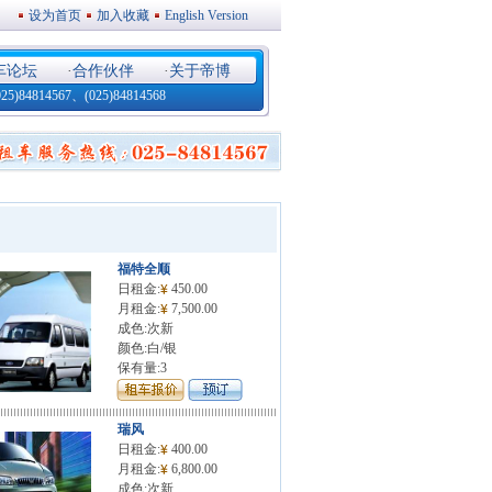
设为首页
加入收藏
English Version
车论坛
·
合作伙伴
·
关于帝博
4814567、(025)84814568
福特全顺
日租金:
450.00
月租金:
7,500.00
成色:次新
颜色:白/银
保有量:3
瑞风
日租金:
400.00
月租金:
6,800.00
成色:次新