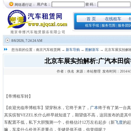
网络通行证：
·
首 页
·
在线租车
·
租车手续
|
服务范围
|
服务团
8/6/2026, 7:24:27 AM
您当前的位置：南京汽车租赁网 →
新车导购
→
图解新车
→ 北京车展实拍解析
北京车展实拍解析:广汽本田缤智
作者：佚名 来源：本站整理 发布时间：2014/4/21 9
【帝博租车转】
【欢迎光临帝博租车】望穿秋水，它终于来了，
广本
终于有了第一台真
其实缤智VEZEL长什么样早就知道了，期望值不高，这回发布的是其
车配置不低，私下大胆预测一个，价格估计12万左右起步（新
飞度
的起
嘛，车卖什么价并不是重点，关键是值不值，你觉得呢？