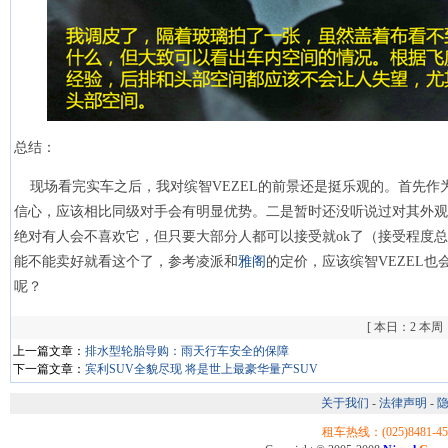
总结：
现场看完实车之后，我对缤智VEZEL的前景还是挺乐观的。首先作
信心，应该相比同级对手会有明显优势。二是暂时还没听说过对其外
绝对有人会不喜欢它，但只要大部分人都可以接受就ok了（接受程度
能不能卖好就看这个了，参考凌派和
雅阁
的定价，应该缤智VEZEL也
呢？
[
本日：2 本周：3
上一篇文章：
排水型轮胎导购：雨天行车安全的保障
下一篇文章：
宾利SUV全貌尽现 将是世上最豪华量产SUV
关于我们
-
法律声明
-
隐
租车热线：(025)8481-456